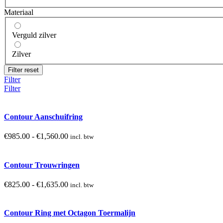
Materiaal
Verguld zilver
Zilver
Filter reset
Filter
Filter
Contour Aanschuifring
Prijsklasse:
€
985.00
-
€
1,560.00
incl. btw
€985.00
tot
€1,560.00
Contour Trouwringen
Prijsklasse:
€
825.00
-
€
1,635.00
incl. btw
€825.00
tot
€1,635.00
Contour Ring met Octagon Toermalijn