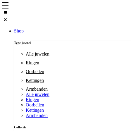
Ga
naar
de
inhoud
Shop
Type juweel
Alle juwelen
Ringen
Oorbellen
Kettingen
Armbanden
Alle juwelen
Ringen
Oorbellen
Kettingen
Armbanden
Collectie